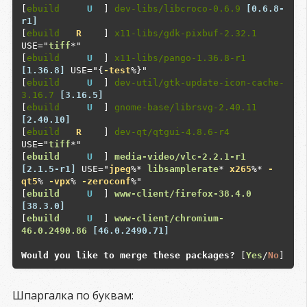
[
ebuild
U
  ] 
dev-libs/libcroco-0.6.9
[0.6.8-
r1]
[
ebuild
R
    ] 
x11-libs/gdk-pixbuf-2.32.1
USE="
tiff
*"

[
ebuild
U
  ] 
x11-libs/pango-1.36.8-r1
[1.36.8]
 USE="{
-test
%}"

[
ebuild
U
  ] 
dev-util/gtk-update-icon-cache-
3.16.7
[3.16.5]
[
ebuild
U
  ] 
gnome-base/librsvg-2.40.11
[2.40.10]
[
ebuild
R
    ] 
dev-qt/qtgui-4.8.6-r4
USE="
tiff
*"

[
ebuild
U
  ] 
media-video/vlc-2.2.1-r1
[2.1.5-r1]
 USE="
jpeg
%* 
libsamplerate
* 
x265
%* 
-
qt5
% 
-vpx
% 
-zeroconf
%"

[
ebuild
U
  ] 
www-client/firefox-38.4.0
[38.3.0]
[
ebuild
U
  ] 
www-client/chromium-
46.0.2490.86
[46.0.2490.71]
Would you like to merge these packages?
 [
Yes
/
No
Шпаргалка по буквам: