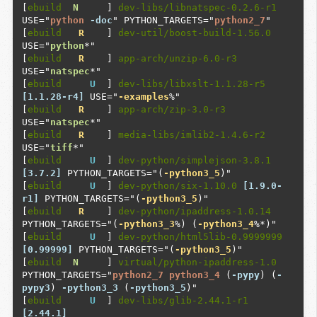
[
ebuild
N
     ] 
dev-libs/libnatspec-0.2.6-r1
USE="
python
-doc
" PYTHON_TARGETS="
python2_7
"

[
ebuild
R
    ] 
dev-util/boost-build-1.56.0
USE="
python
*"

[
ebuild
R
    ] 
app-arch/unzip-6.0-r3
USE="
natspec
*"

[
ebuild
U
  ] 
dev-libs/libxslt-1.1.28-r5
[1.1.28-r4]
 USE="
-examples
%"

[
ebuild
R
    ] 
app-arch/zip-3.0-r3
USE="
natspec
*"

[
ebuild
R
    ] 
media-libs/imlib2-1.4.6-r2
USE="
tiff
*"

[
ebuild
U
  ] 
dev-python/simplejson-3.8.1
[3.7.2]
 PYTHON_TARGETS="(
-python3_5
)"

[
ebuild
U
  ] 
dev-python/six-1.10.0
[1.9.0-
r1]
 PYTHON_TARGETS="(
-python3_5
)"

[
ebuild
R
    ] 
dev-python/ipaddress-1.0.14
PYTHON_TARGETS="(
-python3_3
%) (
-python3_4
%*)"

[
ebuild
U
  ] 
dev-python/html5lib-0.9999999
[0.99999]
 PYTHON_TARGETS="(
-python3_5
)"

[
ebuild
N
     ] 
virtual/python-ipaddress-1.0
PYTHON_TARGETS="
python2_7
python3_4
 (
-pypy
) (
-
pypy3
) 
-python3_3
 (
-python3_5
)"

[
ebuild
U
  ] 
dev-libs/glib-2.44.1-r1
[2.44.1]