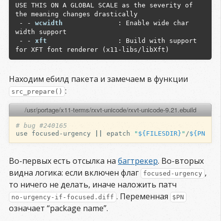
USE THIS ON A GLOBAL SCALE as the severity of 
 - - 
gnome            
 : Adds support for 
the meaning changes drastically

GNOME's filesystem abstraction layer, gnome-
 - - 
wcwidth             
 : Enable wide char 
base/gnome-vfs. This flag is not GUI-related.

width support

 - - 
gnutls           
 : Add support for net-
 - - 
xft                 
 : Build with support 
libs/gnutls (TLS 1.0 and SSL 3.0 support)

 - - 
growl            
 : Enables growl 
notification support (over UDP for remote access 
and native on OSX)

 - - 
httpd            
 : Enables a web based 
Находим ебилд пакета и замечаем в функции
interface for vlc.

:
src_prepare()
 - - 
ieee1394         
 : Enable FireWire/iLink 
IEEE1394 support (dv, camera, ...)

/usr/portage/x11-terms/rxvt-unicode/rxvt-unicode-9.21.ebuild
 + + 
jack             
 : Add support for the 
JACK Audio Connection Kit

# bug #240165
 + + 
jpeg             
 : Add JPEG image support

use
focused-urgency
||
epatch
"
${
FILESDIR
}
"
/
${
PN
}
 - - 
kate             
 : Adds support for Ogg 
Kate subtitles via libkate.

 - - 
kde              
 : Add support for KDE (K 
Во-первых есть отсылка на
багтрекер
. Во-вторых
Desktop Environment)

видна логика: если включен флаг
,
focused-urgency
 - - 
libass           
 : SRT/SSA/ASS (SubRip / 
то ничего не делать, иначе наложить патч
SubStation Alpha) subtitle support

 - - 
libav            
 : Prefer libav over 
. Переменная
no-urgency-if-focused.diff
$PN
ffmpeg whenever both are supported

означает “package name”.
 - - 
libcaca          
 : Add support for colored 
ASCII-art graphics
