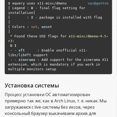
for the Xvideo extension (an X API for video 
$
 equery uses x11-misc/dmenu

vas@gentoo
playback)

[ Legend : 
U
 - final flag setting for 
 - - 
zeroconf         
 : Support for DNS Service 
installation]

Discovery (DNS-SD)

[        : 
I
 - package is installed with flag     
 - - 
zvbi             
 : Enables support for 
]

[ Colors : 
set
, 
unset
]

 * Found these USE flags for 
x11-misc/dmenu-4.5-
r3
 U I
 - - 
xft     
 : Enable unofficial x11-
libs/libXft support

 - - 
xinerama
 : Add support for the xinerama X11 
extension, which is mandatory if you work in 
Установка системы
Процесс установки ОС автоматизирован
примерно так же, как в Arch Linux, т. е. никак. Мы
загружаемся с live-системы без иксов, через
консольный браузер выкачиваем архив для