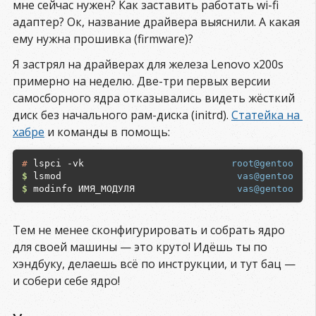
мне сейчас нужен? Как заставить работать wi-fi
адаптер? Ок, название драйвера выяснили. А какая
ему нужна прошивка (firmware)?
Я застрял на драйверах для железа Lenovo x200s
примерно на неделю. Две-три первых версии
самосборного ядра отказывались видеть жёсткий
диск без начального рам-диска (initrd).
Статейка на 
хабре
и команды в помощь:
#
root@gentoo
$
vas@gentoo
$
vas@gentoo
Тем не менее сконфигурировать и собрать ядро
для своей машины — это круто! Идёшь ты по
хэндбуку, делаешь всё по инструкции, и тут бац —
и собери себе ядро!