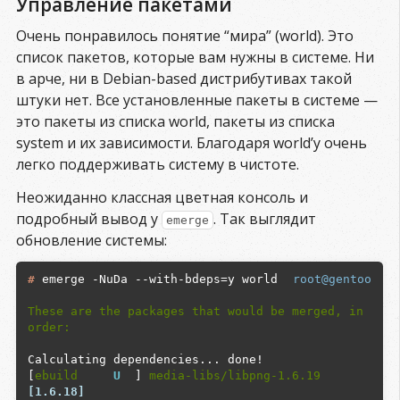
Управление пакетами
Очень понравилось понятие “мира” (world). Это
список пакетов, которые вам нужны в системе. Ни
в арче, ни в Debian-based дистрибутивах такой
штуки нет. Все установленные пакеты в системе —
это пакеты из списка world, пакеты из списка
system и их зависимости. Благодаря world’у очень
легко поддерживать систему в чистоте.
Неожиданно классная цветная консоль и
подробный вывод у
. Так выглядит
emerge
обновление системы:
#
 emerge -NuDa --with-bdeps=y world

root@gentoo
These are the packages that would be merged, in 
order:
Calculating dependencies... done!

[
ebuild
U
  ] 
media-libs/libpng-1.6.19
[1.6.18]