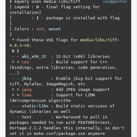
support (an advanced royalty-free video 
$
 equery uses media-libs/tiff

vas@gentoo
compression format) via libschroedinger (high-
[ Legend : 
U
 - final flag setting for 
speed implementation in C of the Dirac codec).

installation]

 - - 
sdl              
 : Add support for Simple 
[        : 
I
 - package is installed with flag     
Direct Layer (media library)

]

 - - 
sdl-image        
 : Enables sdl image video 
[ Colors : 
set
, 
unset
decoder (depends on sdl)

]

 - - 
sftp             
 : Enables libssh2 to 
 * Found these USE flags for 
media-libs/tiff-
support SFTP file transfer.

4.0.3-r6
 - - 
shout            
 : Enables libshout 
 U I
output.

 - - 
abi_x86_32 
 : 32-bit (x86) libraries

 - - 
sid              
 : Adds support for 
 + + 
cxx        
 : Build support for C++ 
playing C64 SID files through media-
(bindings, extra libraries, code generation, 
libs/libsidplay-2.

...)

 - - 
skins            
 : Enables support for the 
 - - 
jbig       
 : Enable jbig-kit support for 
skins2 interface.

tiff, Hylafax, ImageMagick, etc

 - - 
speex            
 : Add support for the 
 + + 
jpeg       
 : Add JPEG image support

speex audio codec (used for speech)

 + + 
lzma       
 : Support for LZMA 
 + + 
svg              
 : Add support for SVG 
(de)compression algorithm

(Scalable Vector Graphics)

 - - 
static-libs
 : Build static versions of 
 + + 
swscale          
 : Enables image scaling 
dynamic libraries as well

and conversion via libswscale (part of FFmpeg).

 - - 
test       
 : Workaround to pull in 
 - - 
taglib           
 : Enable tagging support 
packages needed to run with FEATURES=test. 
with taglib

Portage-2.1.2 handles this internally, so don't 
 - - 
test             
 : Workaround to pull in 
set it in make.conf/package.use anymore
