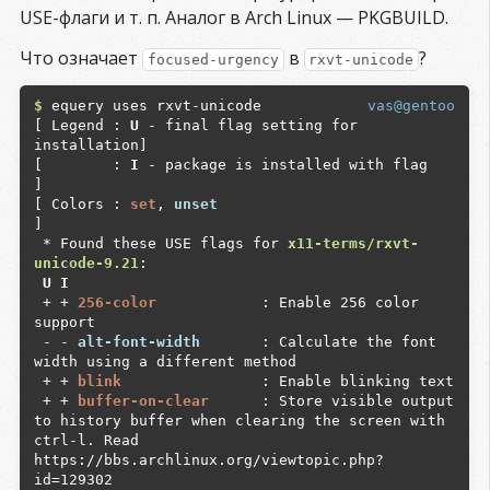
Digital Audio (Standard Audio CD) support

USE-флаги и т. п. Аналог в Arch Linux — PKGBUILD.
 - - 
cddb             
 : Access cddb servers to 
retrieve and submit information about compact 
Что означает
в
?
focused-urgency
rxvt-unicode
disks

 - - 
chromaprint      
 : Enables libchromaprint 
$
 equery uses rxvt-unicode

vas@gentoo
for Chromaprint based audio fingerprinter 
[ Legend : 
U
 - final flag setting for 
support.

installation]

 + + 
cpu_flags_x86_mmx
 : Use the MMX instruction 
[        : 
I
 - package is installed with flag     
set

]

 + + 
cpu_flags_x86_sse
 : Use the SSE instruction 
[ Colors : 
set
, 
unset
set

]

 - - 
dbus             
 : Enable dbus support for 
 * Found these USE flags for 
x11-terms/rxvt-
anything that needs it (gpsd, gnomemeeting, etc)

unicode-9.21
 - - 
dc1394           
 : Enables IIDC cameras 
 U I
support.

 + + 
256-color           
 : Enable 256 color 
 - - 
debug            
 : Enable extra debug 
support

codepaths, like asserts and extra output. If you 
 - - 
alt-font-width      
 : Calculate the font 
want to get meaningful backtraces see 
width using a different method

https://wiki.gentoo.org/wiki/Project:Quality_Ass
 + + 
blink               
 : Enable blinking text

urance/Backtraces

 + + 
buffer-on-clear     
 : Store visible output 
 - - 
directfb         
 : Add support for 
to history buffer when clearing the screen with 
DirectFB layer (library for FB devices)

ctrl-l. Read 
 - - 
dts              
 : Enable DTS Coherent 
https://bbs.archlinux.org/viewtopic.php?
Acoustics decoder support

id=129302

 - - 
dvb              
 : Add support for DVB 