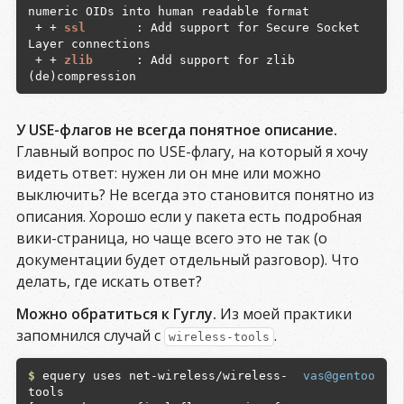
numeric OIDs into human readable format

 + + 
ssl      
 : Add support for Secure Socket 
Layer connections

 + + 
zlib     
 : Add support for zlib 
У USE-флагов не всегда понятное описание.
Главный вопрос по USE-флагу, на который я хочу
видеть ответ: нужен ли он мне или можно
выключить? Не всегда это становится понятно из
описания. Хорошо если у пакета есть подробная
вики-страница, но чаще всего это не так (о
документации будет отдельный разговор). Что
делать, где искать ответ?
Можно обратиться к Гуглу.
Из моей практики
запомнился случай с
.
wireless-tools
$
 equery uses net-wireless/wireless-
vas@gentoo
tools
