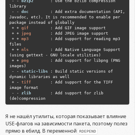
 - - 
bzip2      
 : Use the bzlib compression 
 - - 
modplug          
 : Add libmodplug support 
library

for playing SoundTracker-style music files

 - - 
doc        
 : Add extra documentation (API, 
 + + 
mp3              
 : Add support for reading 
Javadoc, etc). It is recommended to enable per 
mp3 files

package instead of globally

 - - 
mpeg             
 : Add libmpeg2 support 
 + + 
gif        
 : Add GIF image support

for mpeg-1 and mpeg-2 video streams

 + + 
jpeg       
 : Add JPEG image support

 - - 
mtp              
 : Enable support for 
 + + 
mp3        
 : Add support for reading mp3 
Media Transfer Protocol

files

 - - 
musepack         
 : Enable support for the 
 + + 
nls        
 : Add Native Language Support 
musepack audio codec

(using gettext - GNU locale utilities)

 + + 
ncurses          
 : Add ncurses support 
 + + 
png        
 : Add support for libpng (PNG 
(console display library)

images)

 + + 
ogg              
 : Add support for the Ogg 
 - - 
static-libs
 : Build static versions of 
container format (commonly used by Vorbis, 
dynamic libraries as well

Theora and flac)

 + - 
tiff       
 : Add support for the TIFF 
 - - 
omxil            
 : Enables OpenMAX 
image format

Integration Layer codec module.

 - - 
zlib       
 : Add support for zlib 
 - - 
opencv           
 : Enabled OpenCV 
(computer vision) filter module.

 - - 
opengl           
 : Add support for OpenGL 
(3D graphics)

Я не нашёл утилиты, которая показывает влияние
 - - 
optimisememory   
 : Enable optimisation for 
USE-флагов на зависимости пакета, поэтому полез
memory rather than performance.

 + + 
png              
 : Add support for libpng 
прямо в ебилд. В переменной
RDEPEND
(PNG images)
