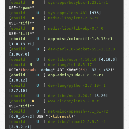
[
ebuild
R
    ] 
sys-apps/busybox-1.23.1-r1
USE="
-pam
*"

[
ebuild
U
  ] 
sys-apps/less-481
[478]
[
ebuild
R
    ] 
media-libs/lcms-2.6-r1
USE="
tiff
*"

[
ebuild
R
    ] 
media-libs/libwebp-0.4.0
USE="
tiff
*"

[
ebuild
U
  ] 
app-misc/colordiff-1.0.15-r1
[1.0.13-r1]
[
ebuild
U
  ] 
dev-perl/IO-Socket-SSL-2.12.0
[1.967.0]
[
ebuild
U
  ] 
dev-libs/nspr-4.10.10
[4.10.8]
[
ebuild
N
     ] 
dev-lang/tcl-8.5.17
USE="
threads
-debug
" ABI_X86="(
64
) 
-32
 (
-x32
)"

[
ebuild
U
  ] 
app-admin/sudo-1.8.15-r1
[1.8.12]
[
ebuild
U
  ] 
dev-lang/python-2.7.10-r1
[2.7.10]
[
ebuild
U
  ] 
dev-libs/nss-3.20.1
[3.20]
[
ebuild
R
    ] 
www-client/links-2.8-r1
USE="
tiff
*"

[
ebuild
U
  ] 
net-misc/openssh-7.1_p1-r2
[6.9_p1-r2]
 USE="(
-libressl
)"

[
ebuild
U
  ] 
dev-libs/libxml2-2.9.2-r4
[2.9.2-r1]