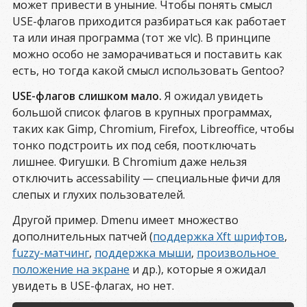
может привести в уныние. Чтобы понять смысл
and Presentation API for Unix acceleration 
interface

USE-флагов приходится разбираться как работает
 - - 
vlm              
 : New videolan (media) 
та или иная программа (тот же vlc). В принципе
manager (vlm), a little manager designed to 
можно особо не заморачиваться и поставить как
launch and manage multiple streams from within 
one instance of VLC.

есть, но тогда какой смысл использовать Gentoo?
 - - 
vnc              
 : Enable VNC (remote 
desktop viewer) support

USE-флагов слишком мало.
Я ожидал увидеть
 + + 
vorbis           
 : Add support for the 
большой список флагов в крупных программах,
OggVorbis audio codec

таких как Gimp, Chromium, Firefox, Libreoffice, чтобы
 - - 
vpx              
 : Enables the decoder(s) 
from the WebM VP8 / VP9 Codec SDK.

тонко подстроить их под себя, поотключать
 - - 
wma-fixed        
 : Enables fixed point WMA 
лишнее. Фигушки. В Chromium даже нельзя
decoder.

отключить accessability — специальные фичи для
 + + 
x264             
 : Enable h264 encoding 
using x264

слепых и глухих пользователей.
 + + 
x265             
 : Support X265 Encoder.

 + + 
xcb              
 : Support the X C-
Другой пример. Dmenu имеет множество
language Binding, a replacement for Xlib; !!! 
дополнительных патчей (
поддержка Xft шрифтов
,
you will need this option to be able to 
integrate video in the Qt interface, see bug 
fuzzy-матчинг
,
поддержка мыши
,
произвольное 
#500678.

положение на экране
и др.), которые я ожидал
 - - 
xml              
 : Add support for XML 
увидеть в USE-флагах, но нет.
files

 - - 
xv               
 : Add in optional support 