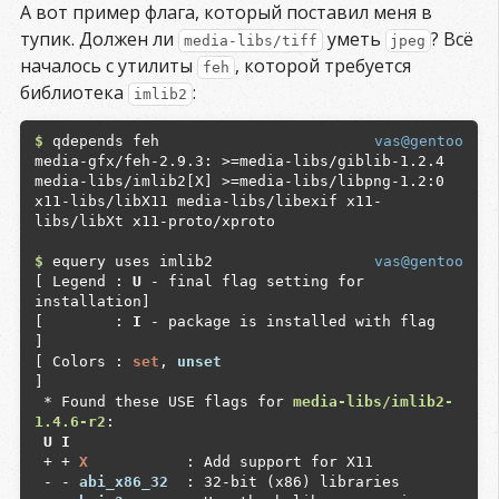
А вот пример флага, который поставил меня в
 - - 
libnotify        
 : Enable desktop 
notification support

тупик. Должен ли
уметь
? Всё
media-libs/tiff
jpeg
 + + 
libsamplerate    
 : Build with support for 
началось с утилиты
, которой требуется
feh
converting sample rates using libsamplerate

библиотека
:
imlib2
 - - 
libtar           
 : Uses libtar instead of 
the built-in tar reader for reading custom 
skins.

$
 qdepends feh

vas@gentoo
 - - 
libtiger         
 : Enables Ogg Kate 
media-gfx/feh-2.9.3: >=media-libs/giblib-1.2.4 
subtitles rendering using libtiger.

media-libs/imlib2[X] >=media-libs/libpng-1.2:0 
 - - 
linsys           
 : Enables support for 
x11-libs/libX11 media-libs/libexif x11-
Linux Linear Systems Ltd. SDI and HD-SDI input 
libs/libXt x11-proto/xproto

cards.

 - - 
lirc             
 : Add support for lirc 
$
 equery uses imlib2

vas@gentoo
(Linux's Infra-Red Remote Control)

[ Legend : 
U
 - final flag setting for 
 - - 
live             
 : Enables live555 
installation]

streaming media support (client support for 
[        : 
I
 - package is installed with flag     
rtsp).

]

 - - 
lua              
 : Enable Lua scripting 
[ Colors : 
set
, 
unset
support, needed for including support for 
]

Jamendo (online music platform) and similar 
 * Found these USE flags for 
media-libs/imlib2-
things.

1.4.6-r2
 - - 
matroska         
 : Enables matroska 
 U I
support using reference libraries (fallback on 
 + + 
X          
 : Add support for X11

other existing matroska support if disabled, 
 - - 
abi_x86_32 
 : 32-bit (x86) libraries

i.e., matroska enabled FFmpeg)
