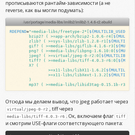
прописываются рантайм-зависимости (а не
 + + 
postproc         
 : Enables image post-
reverse, как вы могли подумать):
processing via libpostproc (part of FFmpeg).

 - - 
projectm         
 : Enables the projectM 
/usr/portage/media-libs/imlib2/imlib2-1.4.6-r2.ebuild
visualization plugin.

 - - 
pulseaudio       
 : Add support for 
RDEPEND
=
"=media-libs/freetype-2*[
${
MULTILIB_USEDEP
}
]
PulseAudio sound server

        bzip2? ( >=app-arch/bzip2-1.0.6-r4[
${
MULTILI
 + + 
qt4              
 : (
Restricted to
>=media-
        zlib? ( >=sys-libs/zlib-1.2.8-r1[
${
MULTILIB_
video/vlc-0.9
)

        gif? ( >=media-libs/giflib-4.1.6-r3[
${
MULTIL
                         Builds a Qt4 based 
        png? ( >=media-libs/libpng-1.6.10:0[
${
MULTIL
frontend, a graphical interface.

        jpeg? ( >=virtual/jpeg-0-r2:0[
${
MULTILIB_USE
 - - 
qt5              
 : (
Restricted to
>=media-
        tiff? ( >=media-libs/tiff-4.0.3-r6:0[
${
MULTI
video/vlc-2.2
)

        X? (
                >=x11-libs/libX11-1.6.2[
${
MULTILIB_U
                         Builds a Qt5 based 
                >=x11-libs/libXext-1.3.2[
${
MULTILIB_
frontend, a graphical interface.

        )
 - - 
rdp              
 : Enables freerdp for 
        mp3? ( >=media-libs/libid3tag-0.15.1b-r3[
${
M
RDP/Remote Desktop client support

 - - 
rtsp             
 : Enables real audio and 
RTSP modules.

Отсюда мы делаем вывод, что jpeg работает через
 - - 
run-as-root      
 : Allows vlc to start for 
, tiff через
root. Don't enable this unless you have a very 
virtual/jpeg-0-r2
specific (e.g. embedded) need for it!

. Ок, включаем флаг
media-libs/tiff-4.0.3-r6
tiff
 - - 
samba            
 : Add support for SAMBA 
и смотрим USE-флаги соответствующего пакета:
(Windows File and Printer sharing)

 - - 
schroedinger     
 : Enable Dirac video 