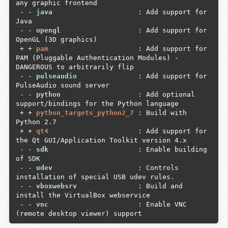
any graphic frontend

 - - 
java                    
 : Add support for 
Java

 - - 
opengl                  
 : Add support for 
OpenGL (3D graphics)

 + + 
pam                     
 : Add support for 
PAM (Pluggable Authentication Modules) - 
DANGEROUS to arbitrarily flip

 - - 
pulseaudio              
 : Add support for 
PulseAudio sound server

 - - 
python                  
 : Add optional 
support/bindings for the Python language

 + + 
python_targets_python2_7
 : Build with 
Python 2.7

 + + 
qt4                     
 : Add support for 
the Qt GUI/Application Toolkit version 4.x

 - - 
sdk                     
 : Enable building 
of SDK

 - - 
udev                    
 : Controls 
installation of special USB udev rules.

 - - 
vboxwebsrv              
 : Build and 
install the VirtualBox webservice

 - - 
vnc                     
 : Enable VNC 