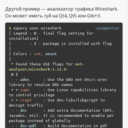
Другой пример — анализатор трафика Wireshark.
Он может иметь гуй на Qt4, Qt5 или Gtk+3.
$
 equery uses wireshark

vas@gentoo
[ Legend : 
U
 - final flag setting for 
installation]

[        : 
I
 - package is installed with flag     
]

[ Colors : 
set
, 
unset
]

 * Found these USE flags for 
net-
analyzer/wireshark-1.12.8
 U I
 - - 
adns     
 : Use the GNU net-dns/c-ares 
library to resolve DNS names

 + + 
caps     
 : Use Linux capabilities library 
to control privilege

 + + 
crypt    
 : Use dev-libs/libgcrypt to 
decrypt traffic

 - - 
doc      
 : Add extra documentation (API, 
Javadoc, etc). It is recommended to enable per 
package instead of globally

 - - 
doc-pdf  
 : Build documentation in pdf 