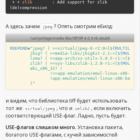
packages needed to run with FEATURES=test. 
 + + 
zlib       
 : Add support for zlib 
Portage-2.1.2 handles this internally, so don't 
set it in make.conf/package.use anymore

 - - 
theora           
 : Add support for the 
Theora Video Compression Codec

А здесь зачем
? Опять смотрим ебилд:
jpeg
 - - 
tremor           
 : Enables tremor, a 
fixed-point version of the Ogg Vorbis decoder.

/usr/portage/media-libs/tiff/tiff-4.0.3-r6.ebuild
 - - 
truetype         
 : Add support for 
FreeType and/or FreeType2 fonts

RDEPEND
=
"jpeg? ( >=virtual/jpeg-0-r2:0=[
${
MULTILIB_U
 - - 
twolame          
 : Enables twolame support 
        jbig? ( >=media-libs/jbigkit-2.1:=[
${
MULTILI
(MPEG Audio Layer 2 encoder).

        lzma? ( >=app-arch/xz-utils-5.0.5-r1:=[
${
MUL
 - - 
udev             
 : Enable virtual/udev 
        zlib? ( >=sys-libs/zlib-1.2.8-r1:=[
${
MULTILI
        abi_x86_32? (
integration (device discovery, power and storage 
                !<=app-emulation/emul-linux-x86-base
device support, etc)

                !app-emulation/emul-linux-x86-baseli
 - - 
upnp             
 : Enables support for the 
        )"
Intel SDK stack based UPnP discovery module 
instead of CyberLink.

 - - 
v4l              
 : Enable support for 
и видим, что библиотека tiff будет использовать
video4linux (using linux-headers or userspace 
тот же
, что и
, если включить
libv4l libraries)

virtual/jpeg
imlib2
 - - 
vaapi            
 : Enable Video 
соответствующий USE-флаг. Ладно, пусть будет.
Acceleration API for hardware decoding

 - - 
vcdx             
 : Enables VCD with 
USE-флагов слишком много.
Установка пакета,
navigation via libvcdinfo (depends on cdio)

богатого USE-флагами, с кучей зависимостей
 - - 
vdpau            
 : Enable the Video Decode 