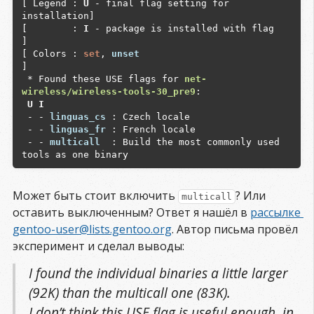
[ Legend : 
U
 - final flag setting for 
installation]

[        : 
I
 - package is installed with flag     
]

[ Colors : 
set
, 
unset
]

 * Found these USE flags for 
net-
wireless/wireless-tools-30_pre9
 U I
 - - 
linguas_cs
 : Czech locale

 - - 
linguas_fr
 : French locale

 - - 
multicall 
 : Build the most commonly used 
Может быть стоит включить
? Или
multicall
оставить выключенным? Ответ я нашёл в
рассылке 
gentoo-user@lists.gentoo.org
. Автор письма провёл
эксперимент и сделал выводы:
I found the individual binaries a little larger
(92K) than the multicall one (83K).
I don’t think this USE flag is useful enough, in