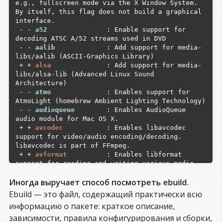
e.g., fullscreen mode via the X Window System. 
By itself, this flag does not build a graphical 
interface.

 - - 
a52              
 : Enable support for 
decoding ATSC A/52 streams used in DVD

 - - 
aalib            
 : Add support for media-
libs/aalib (ASCII-Graphics Library)

 + + 
alsa             
 : Add support for media-
libs/alsa-lib (Advanced Linux Sound 
Architecture)

 - - 
atmo             
 : Enables support for 
AtmoLight (homebrew Ambient Lighting Technology)

 - - 
audioqueue       
 : Enables AudioQueue 
audio module for Mac OS X.

 + + 
avcodec          
 : Enables libavcodec 
support for video/audio encoding/decoding. 
libavcodec is part of FFmpeg.

 + + 
avformat         
 : Enables libformat 
support for reading and writing various media 
containers. libavformat is part of FFmpeg.

Иногда выручает способ посмотреть ebuild.
 - - 
bidi             
 : Enable bidirectional 
language support

Ebuild — это файл, содержащий практически всю
 - - 
bluray           
 : Enables libbluray for 
информацию о пакете: краткое описание,
Blu-ray disc support.

зависимости, правила конфигурирования и сборки,
 - - 
cdda             
 : Add Compact Disk 