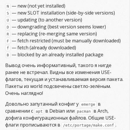
— new (not yet installed)
N
— new SLOT installation (side-by-side versions)
S
— updating (to another version)
U
— downgrading (best version seems lower)
D
— replacing (re-merging same version)
R
— fetch restricted (must be manually downloaded)
F
— fetch (already downloaded)
f
— blocked by an already installed package
B
Вывод очень информативный, такого я нигде
ранее не встречал. Видны все изменения USE-
флагов, текущая и устанавливаемая версия пакета.
Пакеты из world подсвечены светло-зелёным.
Очень наглядно!
Довольно запутанный конфиг у
в
emerge
сравнении с
в Debian или
в Arch,
apt
pacman
дофига конфигурационных файлов. Общие USE-
флаги прописываются в
.
/etc/portage/make.conf