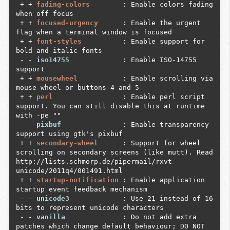
 + + 
fading-colors       
 : Enable colors fading 
(Digital Video Broadcasting)

when off focus

 + + 
dvbpsi           
 : Enables support for 
 + + 
focused-urgency     
 : Enable the urgent 
Mpeg-TS files (.ts, .m2ts, .mts) via media-
flag when a terminal window is focused

libs/libdvbpsi.

 + + 
font-styles         
 : Enable support for 
 - - 
dvd              
 : Add support for DVDs

bold and italic fonts

 + + 
encode           
 : Add support for 
 - - 
iso14755            
 : Enable ISO-14755 
encoding of audio or video files

support

 - - 
faad             
 : Enable AAC audio 
 + + 
mousewheel          
 : Enable scrolling via 
decoding library support via media-libs/faad2.

mouse wheel or buttons 4 and 5

 - - 
fdk              
 : Enables the Fraunhofer 
 + + 
perl                
 : Enable perl script 
AAC codec library.

support. You can still disable this at runtime 
 + + 
ffmpeg           
 : Enable ffmpeg/libav-
with -pe ""

based audio/video codec support

 - - 
pixbuf              
 : Enable transparency 
 + + 
flac             
 : Add support for FLAC: 
support using gtk's pixbuf

Free Lossless Audio Codec

 + + 
secondary-wheel     
 : Support for wheel 
 - - 
fluidsynth       
 : Enables Fluidsynth MIDI 
scrolling on secondary screens (like mutt). Read 
software synthesis (with external sound fonts).

http://lists.schmorp.de/pipermail/rxvt-
 - - 
fontconfig       
 : Support for configuring 
unicode/2011q4/001491.html

and customizing font access via media-
 + + 
startup-notification
 : Enable application 
libs/fontconfig

startup event feedback mechanism

 + + 
gcrypt           
 : Enables cryptography 
 - - 
unicode3            
 : Use 21 instead of 16 
support via libgcrypt.

bits to represent unicode characters

 - - 
gme              
 : Enables support for 
 - - 
vanilla             
 : Do not add extra 
media-libs/game-music-emu for playing various 
patches which change default behaviour; DO NOT 
video game music formats.
