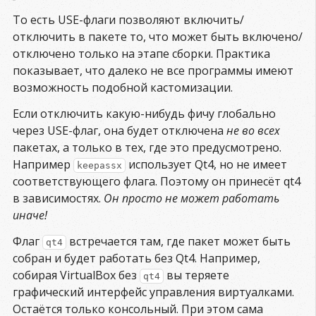
То есть USE-флаги позволяют включить/
отключить в пакете то, что может быть включено/
отключено только на этапе сборки. Практика
показывает, что далеко не все программы имеют
возможность подобной кастомизации.
Если отключить какую-нибудь фичу глобально
через USE-флаг, она будет отключена
не во всех
пакетах, а только в тех, где это предусмотрено.
Например
использует Qt4, но не имеет
keepassx
соответствующего флага. Поэтому он принесёт qt4
в зависимостях.
Он просто не может работать
иначе!
Флаг
встречается там, где пакет может быть
qt4
собран и будет работать без Qt4. Например,
собирая VirtualBox без
вы теряете
qt4
графический интерфейс управления виртуалками.
Остаётся только консольный. При этом сама