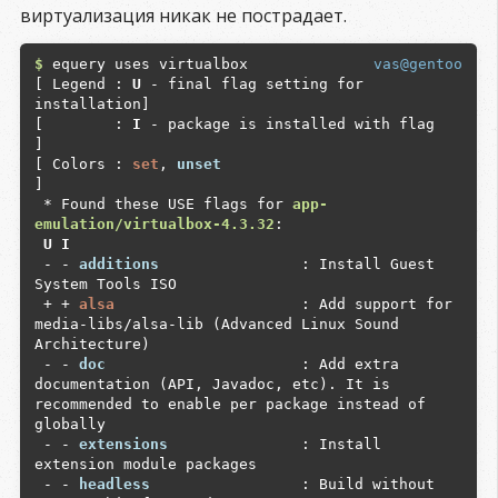
виртуализация никак не пострадает.
$
 equery uses virtualbox

vas@gentoo
[ Legend : 
U
 - final flag setting for 
installation]

[        : 
I
 - package is installed with flag     
]

[ Colors : 
set
, 
unset
]

 * Found these USE flags for 
app-
emulation/virtualbox-4.3.32
 U I
 - - 
additions               
 : Install Guest 
System Tools ISO

 + + 
alsa                    
 : Add support for 
media-libs/alsa-lib (Advanced Linux Sound 
Architecture)

 - - 
doc                     
 : Add extra 
documentation (API, Javadoc, etc). It is 
recommended to enable per package instead of 
globally

 - - 
extensions              
 : Install 
extension module packages

 - - 
headless                
 : Build without 