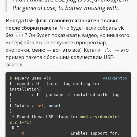
the general case, to bother messing with.
Иногда USE-флаг становится понятен только
после сборки пакета.
Что будет если собрать vlc
без
? Он будет показывать видео, но никакого
qt4
интерфейса вы не получите (прогрессбар,
кнопочки, меню — вот это всё). Кстати,
— это
vlc
пример пакета с большим количеством USE-
флагов:
$
 equery uses vlc

vas@gentoo
[ Legend : 
U
 - final flag setting for 
installation]

[        : 
I
 - package is installed with flag     
]

[ Colors : 
set
, 
unset
]

 * Found these USE flags for 
media-video/vlc-
2.2.1-r1
 U I
 + + 
X                
 : Enables support for, 