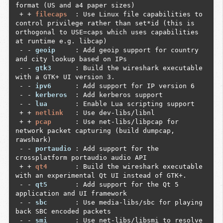
format (US and a4 paper sizes)

 + + 
filecaps 
 : Use Linux file capabilities to 
control privilege rather than set*id (this is 
orthogonal to USE=caps which uses capabilities 
at runtime e.g. libcap)

 - - 
geoip    
 : Add geoip support for country 
and city lookup based on IPs

 - - 
gtk3     
 : Build the wireshark executable 
with a GTK+ UI version 3.

 - - 
ipv6     
 : Add support for IP version 6

 - - 
kerberos 
 : Add kerberos support

 - - 
lua      
 : Enable Lua scripting support

 + + 
netlink  
 : Use dev-libs/libnl

 + + 
pcap     
 : Use net-libs/libpcap for 
network packet capturing (build dumpcap, 
rawshark)

 - - 
portaudio
 : Add support for the 
crossplatform portaudio audio API

 + + 
qt4      
 : Build the wireshark executable 
with an experimental Qt UI instead of GTK+.

 - - 
qt5      
 : Add support for the Qt 5 
application and UI framework

 - - 
sbc      
 : Use media-libs/sbc for playing 
back SBC encoded packets

 - - 
smi      
 : Use net-libs/libsmi to resolve 