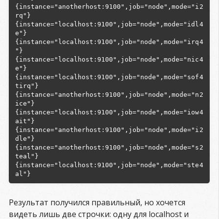
{instance="anotherhost:9100",job="node",mode="i
2
{instance="localhost:9100",job="node",mode="idl
4
{instance="localhost:9100",job="node",mode="irq
4
{instance="localhost:9100",job="node",mode="nic
4
{instance="localhost:9100",job="node",mode="sof
4
{instance="anotherhost:9100",job="node",mode="n
2
{instance="localhost:9100",job="node",mode="iow
4
{instance="anotherhost:9100",job="node",mode="i
2
{instance="anotherhost:9100",job="node",mode="s
2
{instance="localhost:9100",job="node",mode="ste
4
Результат получился правильный, но хочется
видеть лишь две строчки: одну для localhost и