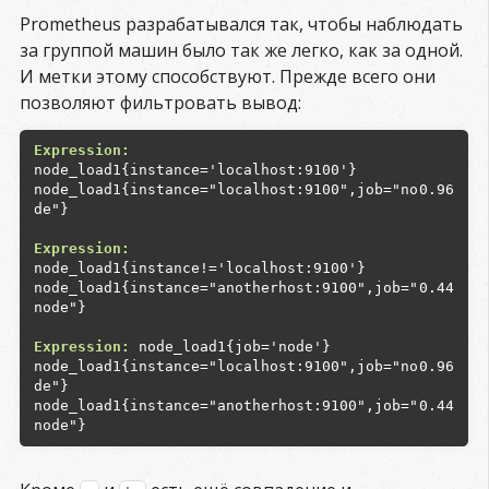
Prometheus разрабатывался так, чтобы наблюдать
за группой машин было так же легко, как за одной.
И метки этому способствуют. Прежде всего они
позволяют фильтровать вывод:
Expression:
node_load1{instance="localhost:9100",job="no
0.96
de"}

Expression:
node_load1{instance="anotherhost:9100",job="
0.44
node"}

Expression:
node_load1{instance="localhost:9100",job="no
0.96
node_load1{instance="anotherhost:9100",job="
0.44