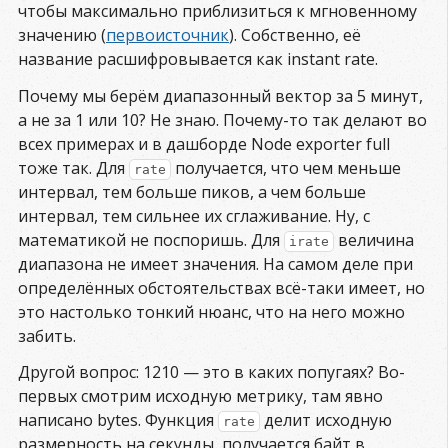
чтобы максимально приблизиться к мгновенному
значению (
первоисточник
). Собственно, её
название расшифровывается как instant rate.
Почему мы берём диапазонный вектор за 5 минут,
а не за 1 или 10? Не знаю. Почему-то так делают во
всех примерах и в дашборде Node exporter full
тоже так. Для
получается, что чем меньше
rate
интервал, тем больше пиков, а чем больше
интервал, тем сильнее их сглаживание. Ну, с
математикой не поспоришь. Для
величина
irate
диапазона не имеет значения. На самом деле при
определённых обстоятельствах всё-таки имеет, но
это настолько тонкий нюанс, что на него можно
забить.
Другой вопрос: 1210 — это в каких попугаях? Во-
первых смотрим исходную метрику, там явно
написано bytes. Функция
делит исходную
rate
размерность на секунды, получается байт в