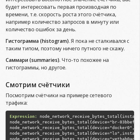
будет интересовать первая производная по
времени, т.е. скорость роста этого счётчика,
например количество запросов в минуту или
количество ошибок за день.
Гистограмма (histogram)
. Я пока не сталкивался с
таким типом, поэтому ничего путного не скажу.
Саммари (summaries)
. Что-то похожее на
гистограммы, но другое.
Смотрим счётчики
Посмотрим счётчики на примере сетевого
трафика:
Expression:
 node_network_receive_bytes_total{instanc
node_network_receive_bytes_total{device="br-03bbefe4
node_network_receive_bytes_total{device="docker0",in
node_network_receive_bytes_total{device="lo",instanc
node_network_receive_bytes_total{device="vethab0ac76