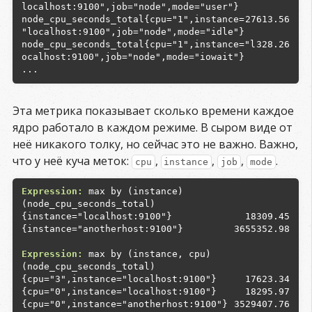
node_cpu_seconds_total{cpu="1",instance=
27613.56
node_cpu_seconds_total{cpu="1",instance="l
328.26
ocalhost:9100",job="node",mode="iowait"}

Эта метрика показывает сколько времени каждое
ядро работало в каждом режиме. В сыром виде от
неё никакого толку, но сейчас это не важно. Важно,
что у неё куча меток:
,
,
,
.
cpu
instance
job
mode
Expression:
 max by (instance) 
18309.45
{instance="anotherhost:9100"}

3655352.98
Expression:
 max by (instance, cpu) 
17623.34
18295.97
3529407.76