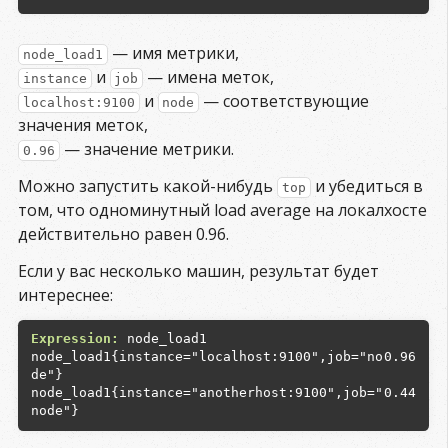
— имя метрики,
node_load1
и
— имена меток,
instance
job
и
— соответствующие
localhost:9100
node
значения меток,
— значение метрики.
0.96
Можно запустить какой-нибудь
и убедиться в
top
том, что одноминутный load average на локалхосте
действительно равен 0.96.
Если у вас несколько машин, результат будет
интереснее:
Expression:
node_load1{instance="localhost:9100",job="no
0.96
node_load1{instance="anotherhost:9100",job="
0.44