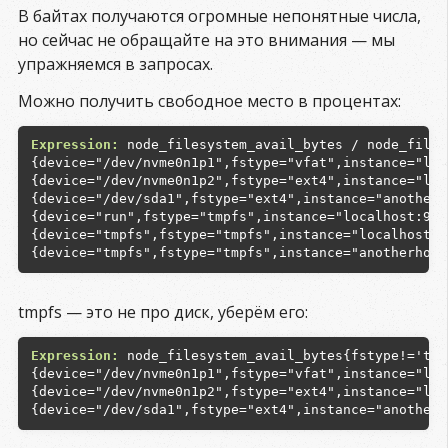
В байтах получаются огромные непонятные числа,
но сейчас не обращайте на это внимания — мы
упражняемся в запросах.
Можно получить свободное место в процентах:
Expression:
 node_filesystem_avail_bytes / node_files
{device="/dev/nvme0n1p1",fstype="vfat",instance="loc
{device="/dev/nvme0n1p2",fstype="ext4",instance="loc
{device="/dev/sda1",fstype="ext4",instance="anotherh
{device="run",fstype="tmpfs",instance="localhost:910
{device="tmpfs",fstype="tmpfs",instance="localhost:9
tmpfs — это не про диск, уберём его:
Expression:
 node_filesystem_avail_bytes{fstype!='tmp
{device="/dev/nvme0n1p1",fstype="vfat",instance="loc
{device="/dev/nvme0n1p2",fstype="ext4",instance="loc