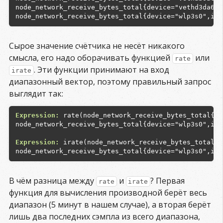
node_network_receive_bytes_total{device="vethd3da657
Сырое значение счётчика не несёт никакого
смысла, его надо оборачивать функцией
или
rate
. Эти функции принимают на вход
irate
диапазонный вектор, поэтому правильный запрос
выглядит так:
Expression:
 rate(node_network_receive_bytes_total{de
node_network_receive_bytes_total{device="wlp3s0",ins
Expression:
 irate(node_network_receive_bytes_total{d
В чём разница между
и
? Первая
rate
irate
функция для вычисления производной берёт весь
диапазон (5 минут в нашем случае), а вторая берёт
лишь два последних сэмпла из всего диапазона,