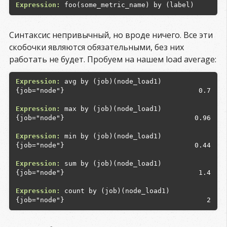
Expression:
Синтаксис непривычный, но вроде ничего. Все эти
скобочки являются обязательными, без них
работать не будет. Пробуем на нашем load average:
Expression:
{job="node"}

0.7
Expression:
{job="node"}

0.96
Expression:
{job="node"}

0.44
Expression:
{job="node"}

1.4
Expression:
2