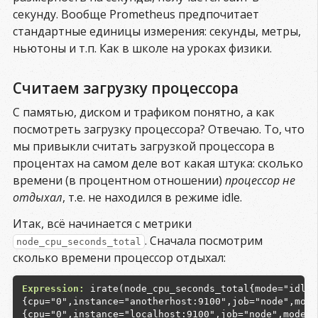
секунду. Вообще Prometheus предпочитает
стандартные единицы измерения: секунды, метры,
ньютоны и т.п. Как в школе на уроках физики.
Считаем загрузку процессора
С памятью, диском и трафиком понятно, а как
посмотреть загрузку процессора? Отвечаю. То, что
мы привыкли считать загрузкой процессора в
процентах на самом деле вот какая штука: сколько
времени (в процентном отношении)
процессор не
отдыхал
, т.е. не находился в режиме idle.
Итак, всё начинается с метрики
. Сначала посмотрим
node_cpu_seconds_total
сколько времени процессор отдыхал:
Expression:
 irate(node_cpu_seconds_total{mode="idle"}
{cpu="0",instance="anotherhost:9100",job="node",mode
{cpu="0",instance="localhost:9100",job="node",mode="