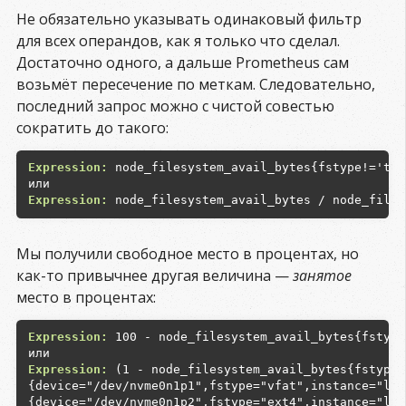
Не обязательно указывать одинаковый фильтр
для всех операндов, как я только что сделал.
Достаточно одного, а дальше Prometheus сам
возьмёт пересечение по меткам. Следовательно,
последний запрос можно с чистой совестью
сократить до такого:
Expression:
 node_filesystem_avail_bytes{fstype!='tmp
Expression:
Мы получили свободное место в процентах, но
как-то привычнее другая величина —
занятое
место в процентах:
Expression:
 100 - node_filesystem_avail_bytes{fstype
Expression:
 (1 - node_filesystem_avail_bytes{fstype!
{device="/dev/nvme0n1p1",fstype="vfat",instance="loc
{device="/dev/nvme0n1p2",fstype="ext4",instance="loc