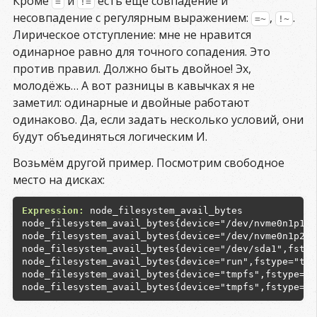
Кроме
и
есть ещё совпадение и
=
!=
несовпадение с регулярным выражением:
,
.
=~
!~
Лирическое отступление: мне не нравится
одинарное равно для точного сопадения. Это
против правил. Должно быть двойное! Эх,
молодёжь… А вот разницы в кавычках я не
заметил: одинарные и двойные работают
одинаково. Да, если задать несколько условий, они
будут объединяться логическим И.
Возьмём другой пример. Посмотрим свободное
место на дисках:
Expression:
 node_filesystem_avail_bytes

node_filesystem_avail_bytes{device="/dev/nvme0n1p1",
node_filesystem_avail_bytes{device="/dev/nvme0n1p2",
node_filesystem_avail_bytes{device="/dev/sda1",fstyp
node_filesystem_avail_bytes{device="run",fstype="tmp
node_filesystem_avail_bytes{device="tmpfs",fstype="t