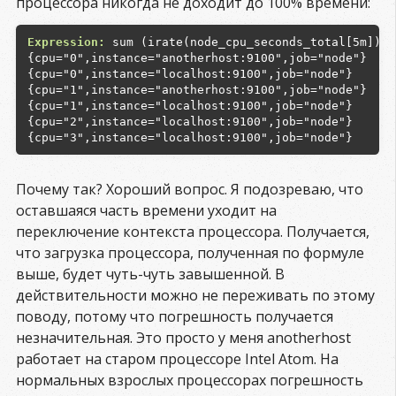
процессора никогда не доходит до 100% времени:
Expression:
 sum (irate(node_cpu_seconds_total[5m])) 
{cpu="0",instance="anotherhost:9100",job="node"}  0.
{cpu="0",instance="localhost:9100",job="node"}    0.
{cpu="1",instance="anotherhost:9100",job="node"}  0.
{cpu="1",instance="localhost:9100",job="node"}    0.
{cpu="2",instance="localhost:9100",job="node"}    0.
Почему так? Хороший вопрос. Я подозреваю, что
оставшаяся часть времени уходит на
переключение контекста процессора. Получается,
что загрузка процессора, полученная по формуле
выше, будет чуть-чуть завышенной. В
действительности можно не переживать по этому
поводу, потому что погрешность получается
незначительная. Это просто у меня anotherhost
работает на старом процессоре Intel Atom. На
нормальных взрослых процессорах погрешность