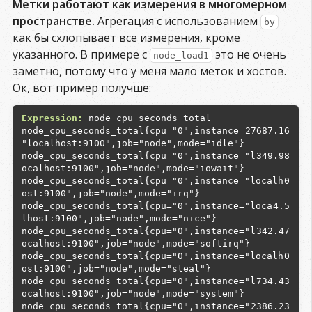
Метки работают как измерения в многомерном
пространстве.
Агрегация с использованием
by
как бы схлопывает все измерения, кроме
указанного. В примере с
это не очень
node_load1
заметно, потому что у меня мало меток и хостов.
Ок, вот пример получше:
Expression:
node_cpu_seconds_total{cpu="0",instance=
27687.16
node_cpu_seconds_total{cpu="0",instance="l
349.98
node_cpu_seconds_total{cpu="0",instance="localh
0
node_cpu_seconds_total{cpu="0",instance="loca
4.5
node_cpu_seconds_total{cpu="0",instance="l
342.47
node_cpu_seconds_total{cpu="0",instance="localh
0
node_cpu_seconds_total{cpu="0",instance="l
734.43
node_cpu_seconds_total{cpu="0",instance="
2386.23