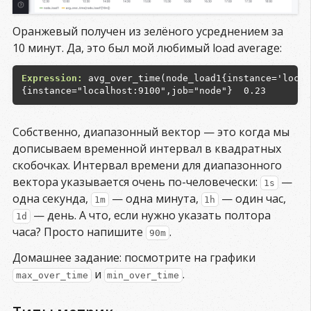
Оранжевый получен из зелёного усреднением за
10 минут. Да, это был мой любимый load average:
Expression:
 avg_over_time(node_load1{instance='local
Собственно, диапазонный вектор — это когда мы
дописываем временной интервал в квадратных
скобочках. Интервал времени для диапазонного
вектора указывается очень по-человечески:
—
1s
одна секунда,
— одна минута,
— один час,
1m
1h
— день. А что, если нужно указать полтора
1d
часа? Просто напишите
.
90m
Домашнее задание: посмотрите на графики
и
.
max_over_time
min_over_time