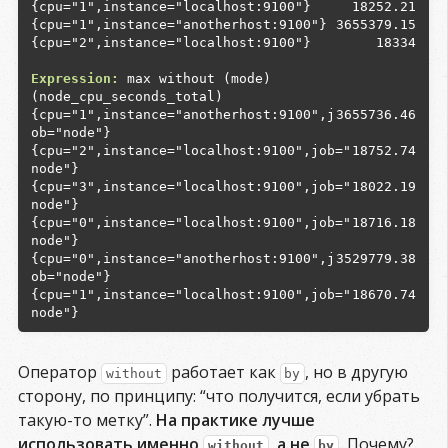
18252.21
3655379.15
{cpu="2",instance="localhost:9100"}

18334
Expression:
 max without (mode) 
{cpu="1",instance="anotherhost:9100",j
3655736.46
{cpu="2",instance="localhost:9100",job="
18752.74
{cpu="3",instance="localhost:9100",job="
18022.19
{cpu="0",instance="localhost:9100",job="
18716.18
{cpu="0",instance="anotherhost:9100",j
3529779.38
{cpu="1",instance="localhost:9100",job="
18670.74
Оператор
работает как
, но в другую
without
by
сторону, по принципу: “что получится, если убрать
такую-то метку”.
На практике лучше
использовать именно
, а не
.
Почему?
without
by