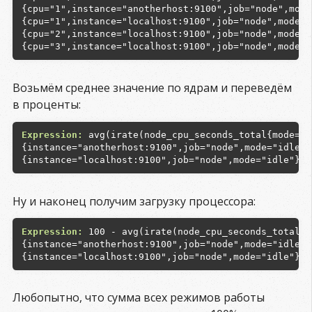
{cpu="1",instance="anotherhost:9100",job="node",mode
{cpu="1",instance="localhost:9100",job="node",mode="
{cpu="2",instance="localhost:9100",job="node",mode="
Возьмём среднее значение по ядрам и переведём
в проценты:
Expression:
 avg(irate(node_cpu_seconds_total{mode="i
{instance="anotherhost:9100",job="node",mode="idle"}
Ну и наконец получим загрузку процессора:
Expression:
 100 - avg(irate(node_cpu_seconds_total{m
{instance="anotherhost:9100",job="node",mode="idle"}
Любопытно, что сумма всех режимов работы