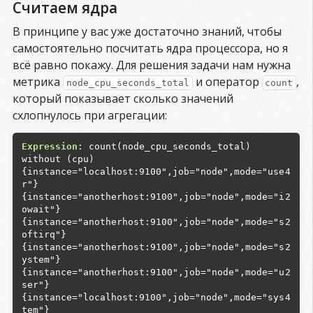
Считаем ядра
В принципе у вас уже достаточно знаний, чтобы
самостоятельно посчитать ядра процессора, но я
всё равно покажу. Для решения задачи нам нужна
метрика
и оператор
,
node_cpu_seconds_total
count
который показывает сколько значений
схлопнулось при агрегации:
Expression:
 count(node_cpu_seconds_total) 
{instance="localhost:9100",job="node",mode="use
4
{instance="anotherhost:9100",job="node",mode="i
2
{instance="anotherhost:9100",job="node",mode="s
2
{instance="anotherhost:9100",job="node",mode="s
2
{instance="anotherhost:9100",job="node",mode="u
2
{instance="localhost:9100",job="node",mode="sys
4