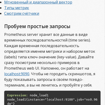
Мгновенный и диапазонный вектор
Типы метрик
Смотрим счётчики
Пробуем простые запросы
Prometheus server хранит все данные в виде
временных последовательностей (time series).
Каждая временная последовательность
определяется именем метрики и набором меток
(labels) типа ключ-значение (key-value). Давайте
сразу посмотрим несколько примеров в
Prometheus web UI. Напомню, он работает на
localhost:9090
. Чтобы не городить скриншотов, я
буду показывать запросы в своём псевдо-
терминале, а вы не ленитесь и пробуйте у себя.
Expression:
node_load1{instance="localhost:9100",job="no
0.96