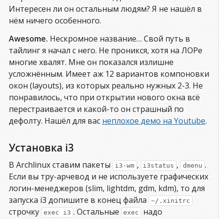
Интересен ли он остальным людям? Я не нашёл в
нём ничего особенного.
Awesome.
Нескромное название… Свой путь в
тайлинг я начал с него. Не проникся, хотя на ЛОРе
многие хвалят. Мне он показался излишне
усложнённым. Имеет аж 12 вариантов компоновки
окон (layouts), из которых реально нужных 2-3. Не
понравилось, что при открытии нового окна всё
перестраивается и какой-то он страшный по
дефолту. Нашёл для вас
неплохое демо на Youtube
.
Установка i3
В Archlinux ставим пакеты
,
,
.
i3-wm
i3status
dmenu
Если вы тру-арчевод и не используете графических
логин-менеджеров (slim, lightdm, gdm, kdm), то для
запуска i3 допишите в конец файла
~/.xinitrc
строчку
. Остальные
надо
exec i3
exec