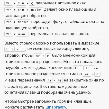
закрывает активное окно,
Win
+
Shift
+
Q
делает окно плавающим и
Win
+
Shift
+
пробел
возвращает обратно,
переводит фокус с тайлового окна на
Win
+
пробел
плавающее и обратно,
перемешает плавающее окно.
Win
+
мышь
Вместо стрелок можно использовать вимовские
, но смещённые на одну клавишу
H
J
K
L
вправо, чтобы
было мнемоникой для
Win
+
H
горизонтального разделения. Мне это показалось
неудобным, и я сделал каноничные
, а
H
J
K
L
горизонтальное разделение сместил на
.
Win
+
G
И ещё переназначил
на закрытие окна по
Alt
+
F4
старой привычке. В остальном дефолтные
сочетания клавиш подобраны очень удачно.
Чтобы быстрее запомнить горячие клавиши,
можете распечатать
шпаргалку
.