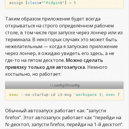
assign
[
class
=
"^Pidgin
$
"
]
→
5
Таким образом приложение будет всегда
открываться на строго определённом рабочем
столе, в том числе при запуске через лончер или из
терминала. В некоторых случаях это может быть
нежелательным — когда я запускаю приложение
через лончер, я ожидаю увидеть его здесь, а не
где-то на пятом десктопе.
Можно сделать
привязку только для автозапуска.
Немного
костыльно, но работает:
~/.config/i3/config
exec
--no-startup-id
i3-msg
'workspace 3; exec firef
Обычный автозапуск работает как: “запусти
firefox”. Этот автозапуск работает как “перейди на
N-десктоп, запусти firefox, перейди на 1-й десктоп”.