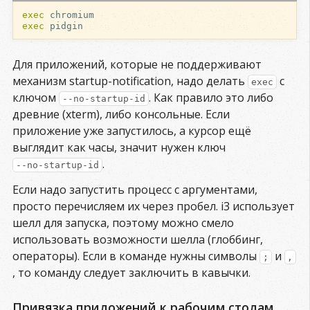
exec
exec
Для приложений, которые не поддерживают
механизм startup-notification, надо делать
с
exec
ключом
. Как правило это либо
--no-startup-id
древние (xterm), либо консольные. Если
приложение уже запустилось, а курсор ещё
выглядит как часы, значит нужен ключ
.
--no-startup-id
Если надо запустить процесс с аргументами,
просто перечисляем их через пробел. i3 использует
шелл для запуска, поэтому можно смело
использовать возможности шелла (глоббинг,
операторы). Если в команде нужны символы
и
;
,
, то команду следует заключить в кавычки.
Привязка приложений к рабочим столам