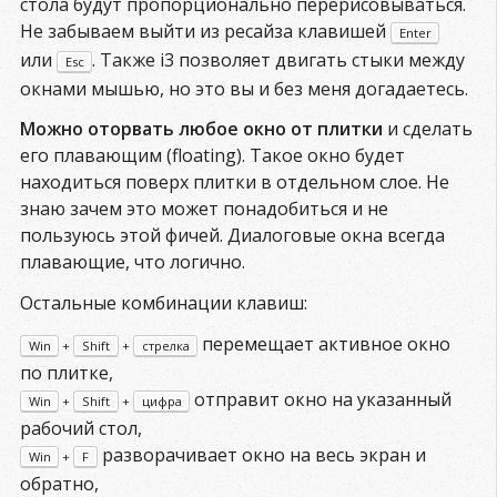
стола будут пропорционально перерисовываться.
Не забываем выйти из ресайза клавишей
Enter
или
. Также i3 позволяет двигать стыки между
Esc
окнами мышью, но это вы и без меня догадаетесь.
Можно оторвать любое окно от плитки
и сделать
его плавающим (floating). Такое окно будет
находиться поверх плитки в отдельном слое. Не
знаю зачем это может понадобиться и не
пользуюсь этой фичей. Диалоговые окна всегда
плавающие, что логично.
Остальные комбинации клавиш:
перемещает активное окно
Win
+
Shift
+
стрелка
по плитке,
отправит окно на указанный
Win
+
Shift
+
цифра
рабочий стол,
разворачивает окно на весь экран и
Win
+
F
обратно,