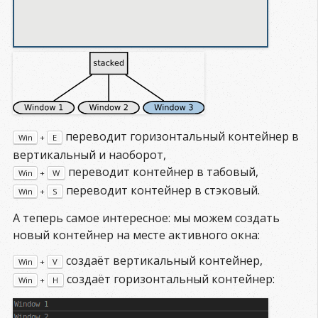
переводит горизонтальный контейнер в
Win
+
E
вертикальный и наоборот,
переводит контейнер в табовый,
Win
+
W
переводит контейнер в стэковый.
Win
+
S
А теперь самое интересное: мы можем создать
новый контейнер на месте активного окна:
создаёт вертикальный контейнер,
Win
+
V
создаёт горизонтальный контейнер:
Win
+
H