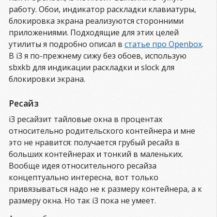
работу. Обои, индикатор раскладки клавиатуры,
блокировка экрана реализуются сторонними
приложениями. Подходящие для этих целей
утилиты я подробно описал в
статье про Openbox
.
В i3 я по-прежнему сижу без обоев, использую
sbxkb для индикации раскладки и slock для
блокировки экрана.
Ресайз
i3 ресайзит тайловые окна в процентах
относительно родительского контейнера и мне
это не нравится: получается грубый ресайз в
больших контейнерах и тонкий в маленьких.
Вообще идея относительного ресайза
концептуально интересна, вот только
привязываться надо не к размеру контейнера, а к
размеру окна. Но так i3 пока не умеет.