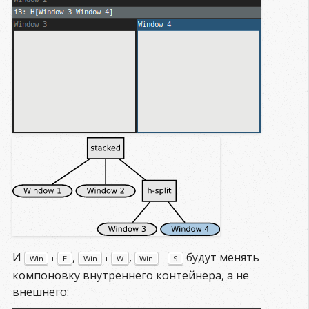
И
,
,
будут менять
Win
+
E
Win
+
W
Win
+
S
компоновку внутреннего контейнера, а не
внешнего: