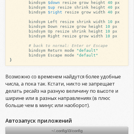
bindsym
$down
resize
grow
height
40
bindsym
$up
resize
shrink
height
40
bindsym
$right
resize
grow
width
40
px

bindsym
Left
resize
shrink
width
10
bindsym
Down
resize
grow
height
10
bindsym
Up
resize
shrink
height
10
bindsym
Right
resize
grow
width
10
px

# back to normal: Enter or Escape
bindsym
Return
mode
"default"
bindsym
Escape
mode
"default"
}
Возможно со временем найдутся более удобные
числа, а пока так. Кстати, никто не запрещает
делать ресайз на разную величину по высоте и
ширине или в разных направлениях (в плюс
больше чем в минус или наоборот).
Автозапуск приложений
~/.config/i3/config