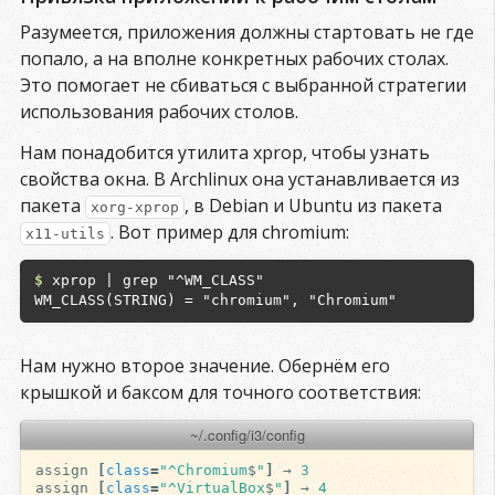
Разумеется, приложения должны стартовать не где
попало, а на вполне конкретных рабочих столах.
Это помогает не сбиваться с выбранной стратегии
использования рабочих столов.
Нам понадобится утилита xprop, чтобы узнать
свойства окна. В Archlinux она устанавливается из
пакета
, в Debian и Ubuntu из пакета
xorg-xprop
. Вот пример для chromium:
x11-utils
$
 xprop | grep "^WM_CLASS"

Нам нужно второе значение. Обернём его
крышкой и баксом для точного соответствия:
~/.config/i3/config
assign
[
class
=
"^Chromium
$
"
]
→
3
assign
[
class
=
"^VirtualBox
$
"
]
→
4