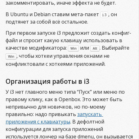
закомментировать, иначе эффекта не будет.
В Ubuntu и Debian ставим мета-пакет
, он
i3
подтянет за собой всё остальное.
При первом запуске i3 предложит создать конфиг-
файл и спросит какую клавишу использовать в
качестве модификатора:
или
. Выбирайте
Win
Alt
, чтобы хоткеи управления окнами не
Win
конфликтовали с хоткеями приложений.
Организация работы в i3
У i3 нет главного меню типа “Пуск” или меню по
правому клику, как в Openbox. Это может быть
непривычно для новичков, но по-моему
правильно: надо привыкать
запускать 
приложения с клавиатуры
. В дефолтной
конфигурации для запуска приложений
используется лончер на базе dmenu, он вызывается