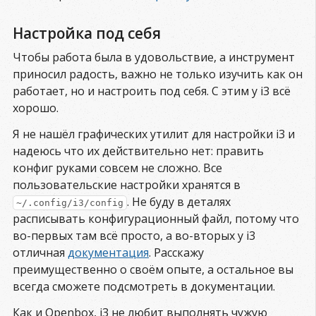
Настройка под себя
Чтобы работа была в удовольствие, а инструмент
приносил радость, важно не только изучить как он
работает, но и настроить под себя. С этим у i3 всё
хорошо.
Я не нашёл графических утилит для настройки i3 и
надеюсь что их действительно нет: править
конфиг руками совсем не сложно. Все
пользовательские настройки хранятся в
. Не буду в деталях
~/.config/i3/config
расписывать конфигурационный файл, потому что
во-первых там всё просто, а во-вторых у i3
отличная
документация
. Расскажу
преимущественно о своём опыте, а остальное вы
всегда сможете подсмотреть в документации.
Как и Openbox, i3 не любит выполнять чужую