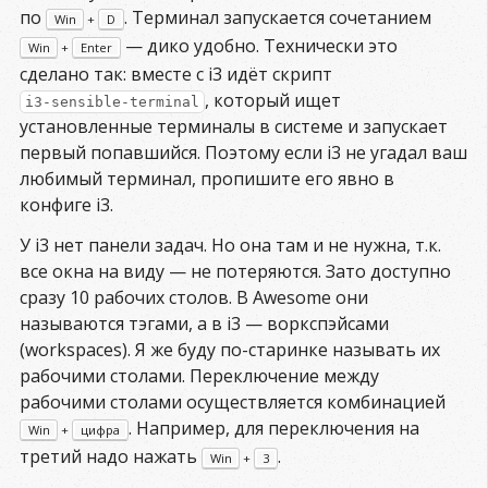
по
. Терминал запускается сочетанием
Win
+
D
— дико удобно. Технически это
Win
+
Enter
сделано так: вместе с i3 идёт скрипт
, который ищет
i3-sensible-terminal
установленные терминалы в системе и запускает
первый попавшийся. Поэтому если i3 не угадал ваш
любимый терминал, пропишите его явно в
конфиге i3.
У i3 нет панели задач. Но она там и не нужна, т.к.
все окна на виду — не потеряются. Зато доступно
сразу 10 рабочих столов. В Awesome они
называются тэгами, а в i3 — воркспэйсами
(workspaces). Я же буду по-старинке называть их
рабочими столами. Переключение между
рабочими столами осуществляется комбинацией
. Например, для переключения на
Win
+
цифра
третий надо нажать
.
Win
+
3