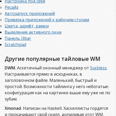
Настройка под себя
Ресайз
Автозапуск приложений
Привязка приложений к рабочим столам
Цвета, шрифт, рамки
Выделение активного окна
Панель i3bar
Scratchpad
Другие популярные тайловые WM
DWM.
Аскетичный оконный менеджер от
Suckless
.
Настраивается прямо в исходниках, в
заголовочном файле. Маленький, быстрый и
простой. Возможности тайлинга у него небогатые:
конфигурация как на картинке выше ему уже не по
зубам.
Xmonad.
Написан на Haskell. Хаскеллисты гордятся
и прокачивают свой скилл, допиливая этот WM.